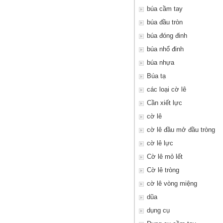
búa cầm tay
búa đầu tròn
búa đóng đinh
búa nhổ đinh
búa nhựa
Búa tạ
các loại cờ lê
Cần xiết lực
cờ lê
cờ lê đầu mở đầu tròng
cờ lê lực
Cờ lê mỏ lết
Cờ lê tròng
cờ lê vòng miệng
dũa
dụng cụ