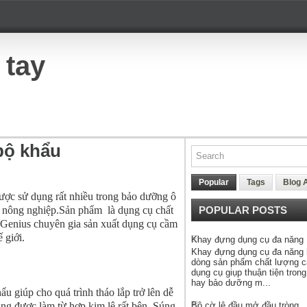
 tay
bộ khẩu
Popular
Tags
Blog 
ợc sử dụng rất nhiều trong bảo dưỡng ô
 nông nghiệp.Sản phẩm là dụng cụ chất
POPULAR POSTS
 Genius chuyên gia sản xuất dụng cụ cầm
ế giới.
Khay đựng dụng cụ đa năng
Khay đựng dụng cụ đa năng 
dòng sản phẩm chất lượng 
dụng cụ giụp thuận tiện tron
hay bảo dưỡng m...
ẩu giúp cho quá trình tháo lắp trở lên dễ
Bộ cờ lê đầu mở đầu tròng
úng được làm từ hợp kim lê rất bên. Súng