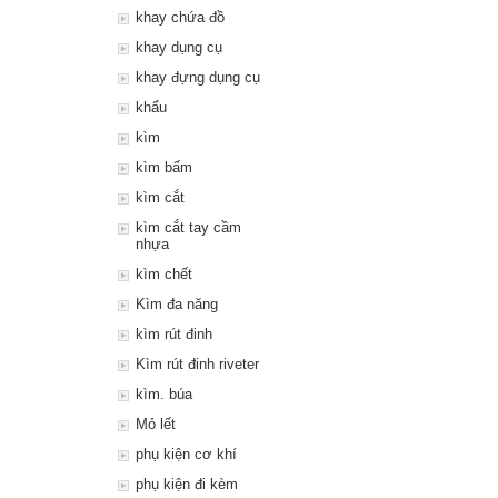
khay chứa đồ
khay dụng cụ
khay đựng dụng cụ
khẩu
kìm
kìm bấm
kìm cắt
kìm cắt tay cầm
nhựa
kìm chết
Kìm đa năng
kìm rút đinh
Kìm rút đinh riveter
kìm. búa
Mỏ lết
phụ kiện cơ khí
phụ kiện đi kèm