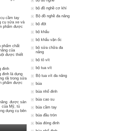
bộ đồ nghề
bộ đồ nghề cơ khí
Bộ đồ nghề đa năng
 cụ cầm tay
g cụ sửa xe và
bộ đột
ản phẩm được
bộ khẩu
bộ khẩu vặn ốc
n phẩm chất
bộ sửa chữa đa
 hãng của
năng
uội được thiết
bộ tô vít
bộ tua vít
 đinh
 đinh là dụng
Bộ tua vít đa năng
g rãi trong sửa
ản phẩm được
búa
búa nhổ đinh
búa cao su
 hãng được sản
n của Mỹ, tủ
búa cầm tay
ng dụng cụ bên
búa đầu tròn
búa đóng đinh
búa nhổ đinh