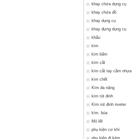
khay chứa dụng cụ
khay chứa đồ
khay dụng cụ
khay đựng dụng cụ
khẩu
kìm
kìm bấm
kìm cắt
kìm cắt tay cầm nhựa
kìm chết
Kìm đa năng
kìm rút đinh
Kìm rút đinh riveter
kìm. búa
Mỏ lết
phụ kiện cơ khí
phụ kiện đi kèm