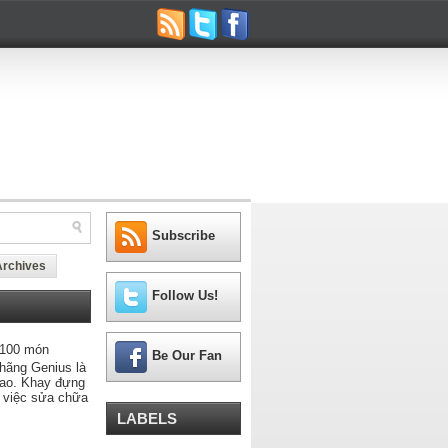
Subscribe
Archives
Follow Us!
 100 món
Be Our Fan
hãng Genius là
cao. Khay đựng
g việc sửa chữa
LABELS