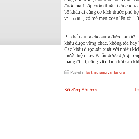
được mạ 1 lớp crôm thuận tiện cho việ
bộ khẩu đi cùng cơ kích thước phù hợp
v
có mô men xoắn lên tới 1,
ặn bu lông
B
hẩu dùng cho súng được làm từ h
ộ k
khẩu được vững chắc, không tòe hay
Các khẩu được sản xuất với nhiều kích
thước hiện nay. Khẩu được đựng trong
mang đi lại, công việc lau chùi sau kh
Posted in:
bộ khẩu
,
súng vặn bu lông
Bài đăng Mới hơn
Tr