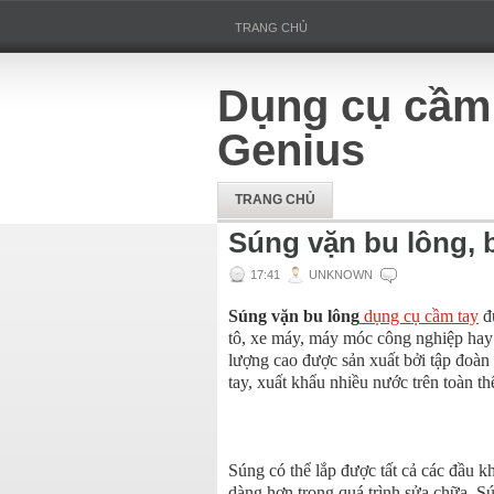
TRANG CHỦ
Dụng cụ cầm
Genius
TRANG CHỦ
Súng vặn bu lông, 
17:41
UNKNOWN
Súng vặn bu lông
dụng cụ cầm tay
đư
tô, xe máy, máy móc công nghiệp hay
lượng cao được sản xuất bởi tập đoàn
tay, xuất khẩu nhiều nước trên toàn th
Súng có thể lắp được tất cả các đầu kh
dàng hơn trong quá trình sửa chữa. S