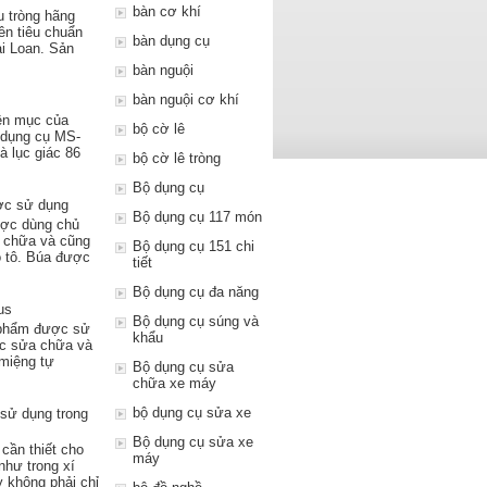
bàn cơ khí
 tròng hãng
ên tiêu chuẩn
bàn dụng cụ
i Loan. Sản
bàn nguội
bàn nguội cơ khí
ên mục của
bộ cờ lê
 dụng cụ MS-
à lục giác 86
bộ cờ lê tròng
Bộ dụng cụ
ợc sử dụng
Bộ dụng cụ 117 món
ược dùng chủ
a chữa và cũng
Bộ dụng cụ 151 chi
 tô. Búa được
tiết
Bộ dụng cụ đa năng
us
Bộ dụng cụ súng và
 phẩm được sử
khẩu
iệc sửa chữa và
 miệng tự
Bộ dụng cụ sửa
chữa xe máy
bộ dụng cụ sửa xe
sử dụng trong
Bộ dụng cụ sửa xe
cần thiết cho
máy
như trong xí
y không phải chỉ