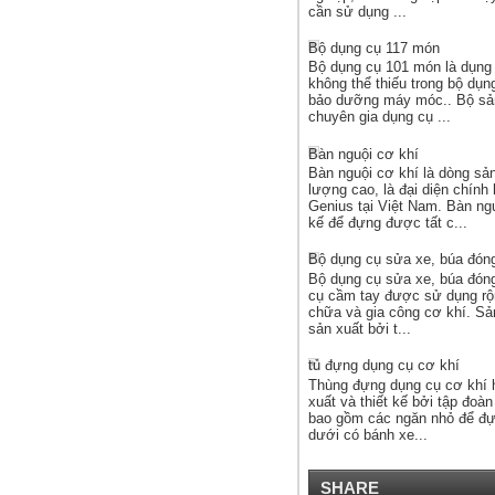
cần sử dụng ...
Bộ dụng cụ 117 món
Bộ dụng cụ 101 món là dụng
không thể thiếu trong bộ dụn
bảo dưỡng máy móc.. Bộ s
chuyên gia dụng cụ ...
Bàn nguội cơ khí
Bàn nguội cơ khí là dòng sả
lượng cao, là đại diện chính
Genius tại Việt Nam. Bàn ng
kế để đựng được tất c...
Bộ dụng cụ sửa xe, búa đóng
Bộ dụng cụ sửa xe, búa đóng
cụ cầm tay được sử dụng rộn
chữa và gia công cơ khí. S
sản xuất bởi t...
tủ đựng dụng cụ cơ khí
Thùng đựng dụng cụ cơ khí
xuất và thiết kế bởi tập đoà
bao gồm các ngăn nhỏ để đự
dưới có bánh xe...
SHARE