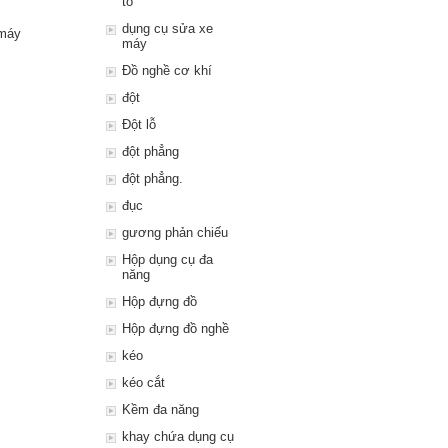
tô
dụng cụ sửa xe
 máy
máy
Đồ nghề cơ khí
đột
Đột lỗ
đột phẳng
đột phẳng.
đục
gương phản chiếu
Hộp dụng cụ đa
năng
Hộp đựng đồ
Hộp đựng đồ nghề
kéo
kéo cắt
Kềm đa năng
khay chứa dụng cụ