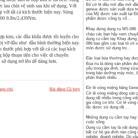
Bộ cờ lê đầu mở đầu mở đầu
c lau chùi vệ sinh sau khi sử dụng. Với
genius được sản xuất dựa tr
 với tất cả kích thước hiện nay. Súng
của Mỹ được sản xuất tại Đà
800 ft.lbs/2,439Nm.
phẩm được công ty cổ ...
Khay đựng dụng cụ MS-086
chào các bạn hãy xem chuy
ợp kim, các đầu khẩu được tôi luyện cho
dụng cụ cầm tay Khay đựng
 bị vỡ đầu như
đầu bình thường hiện nay.
086 bao gồm các loại tô vít v
món được sử dụng tro...
 thước phù hợp với tất cả các loại kích
 hộp thuạn tiện cho việc di chuyển
Các loại búa thường hay đư
i sử dụng trở lên dễ dàng hơn.
Búa rìu là dòng sản phẩm đ
yếu trong gia đình, trong sử
trong bảo dưỡng máy móc, ô
phân thành nhiều ...
Cờ lê vòng miệng hãng Geni
ang chủ
Bài đăng Cũ hơn
Cờ lê vòng miệng dòng sản
dụng rất nhiều trong công v
gia công cơ khí. Cơ lê vòng
lắc được sử dụng rất ...
Những dụng cụ cầm tay hay 
cuộc sống
Dụng cụ cầm tay là vật dụng 
bất cứ hộ gia đình nào cũng 
nghiệp, doanh nghiệp. Dù vậ